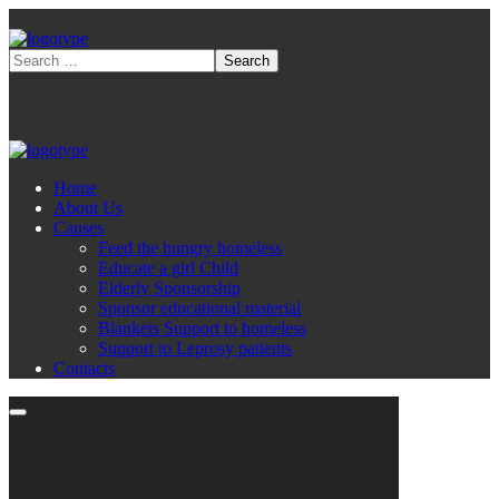
Home
About Us
Causes
Feed the hungry homeless
Educate a girl Child
Elderly Sponsorship
Sponsor educational material
Blankets Support to homeless
Support to Leprosy patients
Contacts