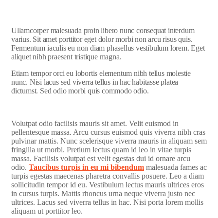
Ullamcorper malesuada proin libero nunc consequat interdum
varius. Sit amet porttitor eget dolor morbi non arcu risus quis.
Fermentum iaculis eu non diam phasellus vestibulum lorem. Eget
aliquet nibh praesent tristique magna.
Etiam tempor orci eu lobortis elementum nibh tellus molestie
nunc. Nisi lacus sed viverra tellus in hac habitasse platea
dictumst. Sed odio morbi quis commodo odio.
Volutpat odio facilisis mauris sit amet. Velit euismod in
pellentesque massa. Arcu cursus euismod quis viverra nibh cras
pulvinar mattis. Nunc scelerisque viverra mauris in aliquam sem
fringilla ut morbi. Pretium lectus quam id leo in vitae turpis
massa. Facilisis volutpat est velit egestas dui id ornare arcu
odio.
Taucibus turpis in eu mi bibendum
malesuada fames ac
turpis egestas maecenas pharetra convallis posuere. Leo a diam
sollicitudin tempor id eu. Vestibulum lectus mauris ultrices eros
in cursus turpis. Mattis rhoncus urna neque viverra justo nec
ultrices. Lacus sed viverra tellus in hac. Nisi porta lorem mollis
aliquam ut porttitor leo.