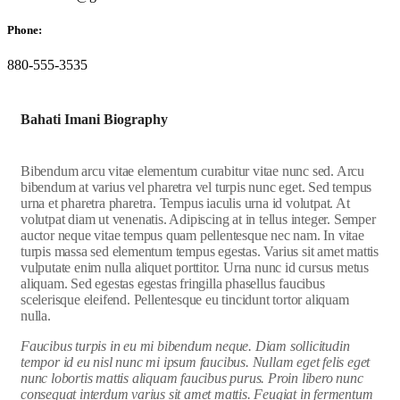
Phone:
880-555-3535
Bahati Imani Biography
Bibendum arcu vitae elementum curabitur vitae nunc sed. Arcu
bibendum at varius vel pharetra vel turpis nunc eget. Sed tempus
urna et pharetra pharetra. Tempus iaculis urna id volutpat. At
volutpat diam ut venenatis. Adipiscing at in tellus integer. Semper
auctor neque vitae tempus quam pellentesque nec nam. In vitae
turpis massa sed elementum tempus egestas. Varius sit amet mattis
vulputate enim nulla aliquet porttitor. Urna nunc id cursus metus
aliquam. Sed egestas egestas fringilla phasellus faucibus
scelerisque eleifend. Pellentesque eu tincidunt tortor aliquam
nulla.
Faucibus turpis in eu mi bibendum neque. Diam sollicitudin
tempor id eu nisl nunc mi ipsum faucibus. Nullam eget felis eget
nunc lobortis mattis aliquam faucibus purus. Proin libero nunc
consequat interdum varius sit amet mattis. Feugiat in fermentum