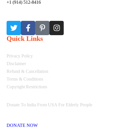
+1 (914) 512-8416
Quick Links
Privacy Policy
Disclaimer
Refund & Cancellation
Terms & Conditions
Copyright Restrictions
Donate To India From USA For Elderly People
DONATE NOW